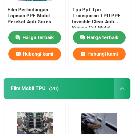
Film Perlindungan
Tpu Ppf Tpu
Film Perubahan Warna Mobil
Lapisan PPF Mobil
Transparan TPU PPF
Perekat Anti Gores
Invisible Clear Anti
Kuning Cat Mobil
Film Pembungkus Mobil
Perlindungan Film Anti
Harga terbaik
Harga terbaik
Kotor Auto Diperbaiki
Bungkus Film
Film Warna Lampu Depan
Hubungi kami
Hubungi kami
Film Atap Panorama
Film Mobil TPU
(20)
Film Insulasi Bangunan