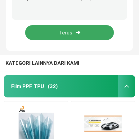
Matte Finish PPF Matte PPF TPU Pelindung Film Untuk Mobil
7.5mil TPU Film Perubahan Warna Mobil Tahan Noda Bungkus Tahan Noda
Film Mobil TPU
TPU 7.5mil Film Perubahan Warna Mobil Perlindungan Cat Plastik 1.52x15m
Film Perubahan Warna Mobil Tidak Menguning TPU 7.5mil Film Pelindung Badan Kendaraan
Film Perlindungan Cat TPU
Skylight Pelindung Kaca Film Surya Otomotif Anti Pecah 7.5mil
Film Warna Jendela
KATEGORI LAINNYA DARI KAMI
Kaca Film Anti Pecah
Film PPF TPU
(32)
Film Perlindungan PPF
Rol Film PPF
Bungkus Mobil PPF