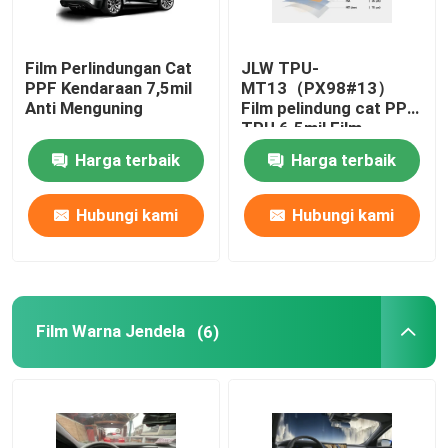
Film Perlindungan Cat
JLW TPU-
PPF Kendaraan 7,5mil
MT13（PX98#13）
Anti Menguning
Film pelindung cat PPF
TPU 6.5mil Film
Pelindung Cat mobil
Harga terbaik
Harga terbaik
Transparan
Hubungi kami
Hubungi kami
Film Warna Jendela
(6)