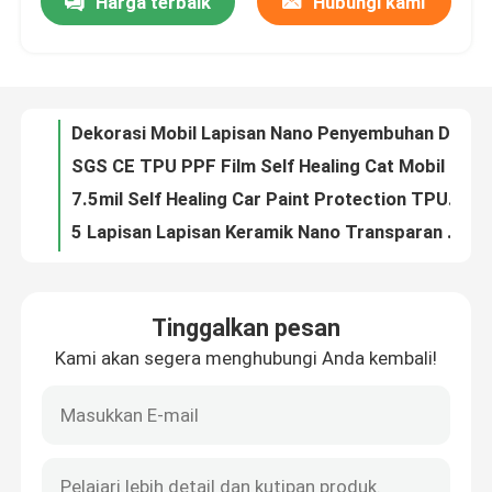
Harga terbaik
Hubungi kami
Dekorasi Mobil Lapisan Nano Penyembuhan Diri Mobil Wrap TPU PPF Film ODM
SGS CE TPU PPF Film Self Healing Cat Mobil Film Pelindung
Wisata pabrik
7.5mil Self Healing Car Paint Protection TPU PPF Film Anti Gores
5 Lapisan Lapisan Keramik Nano Transparan TPU Ppf Film Pelindung Cat Mobil
Kontrol kualitas
UV Proof Auto Repaired TPU Car Wrapping Film Anti Dirty OEM ODM
75um Mobil Film Pelindung Cat Plastik Pelindung Transparan OEM ODM
Hubungi kami
7.5mil Film Pelindung Cat Transparan Poliuretan Termoplastik Untuk Mobil
8.5mil TPU Poliuretan Termoplastik Film Pelindung Otomotif Plastik Bening
Poliuretan Termoplastik 9.5mil Auto PPF Bungkus Plastik Bening Untuk Mobil
Berita
TPU Termoplastik Poliuretan PPF Cat Perlindungan Film Pembungkus Mobil 10.5mil
Tinggalkan pesan
Lapisan Film Perlindungan PPF Mobil Poliuretan Termoplastik 12mil
Semua Kasus
Kami akan segera menghubungi Anda kembali!
8.5mil Poliuretan Termoplastik TPU Film Perlindungan Cat PPF
OEM ODM Perlindungan Cat Otomatis Film Perlindungan Cat TPU 10mil
VR
Film Pelindung Cat Kendaraan TPU Poliuretan Termoplastik 12mil
PPF Matte Berlian Matte Film Pembungkus Mobil Lapisan Mobil PPF 7.5mil
Film PPF TPU