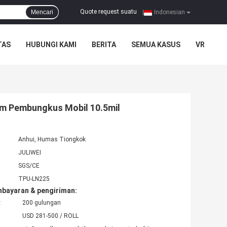
Quote request suatu
Mencari
|
Indonesian
TAS
HUBUNGI KAMI
BERITA
SEMUA KASUS
VR
ilm Pembungkus Mobil 10.5mil
Anhui, Humas Tiongkok
JULIWEI
SGS/CE
TPU-LN225
mbayaran & pengiriman:
:
200 gulungan
USD 281-500 / ROLL