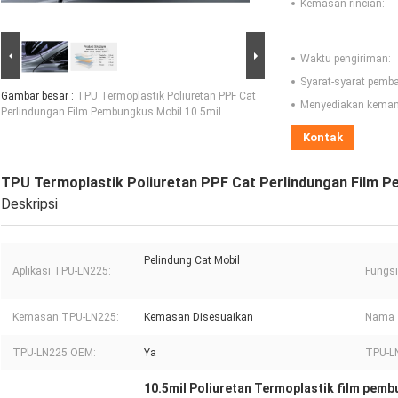
Kemasan rincian:
Waktu pengiriman:
Syarat-syarat pemb
Gambar besar :
TPU Termoplastik Poliuretan PPF Cat
Menyediakan kema
Perlindungan Film Pembungkus Mobil 10.5mil
Kontak
TPU Termoplastik Poliuretan PPF Cat Perlindungan Film P
Deskripsi
Pelindung Cat Mobil
Aplikasi TPU-LN225:
Fungs
Kemasan TPU-LN225:
Kemasan Disesuaikan
Nama 
TPU-LN225 OEM:
Ya
TPU-L
10.5mil Poliuretan Termoplastik film pem