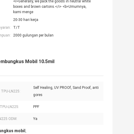
<i>Generally, we pack the goods in neutral white
boxes and brown cartons.</i> <b>Umumnya,
kami menge
20-30 hari kerja
ayaran:
T/T
mpuan:
2000 gulungan per bulan
embungkus Mobil 10.5mil
Self Healing, UV PROOf, Sand Proof, anti
i TPU-LN225:
gores
TPU-LN225:
PPF
N225 ODM:
Ya
bungkus mobil
,