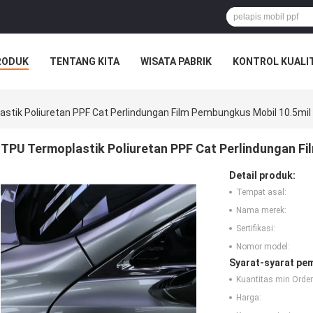
RODUK
TENTANG KITA
WISATA PABRIK
KONTROL KUALI
stik Poliuretan PPF Cat Perlindungan Film Pembungkus Mobil 10.5mil
TPU Termoplastik Poliuretan PPF Cat Perlindungan F
Detail produk:
Tempat asal:
Nama merek:
Sertifikasi:
Nomor model:
Syarat-syarat pe
Kuantitas min Order
Harga: