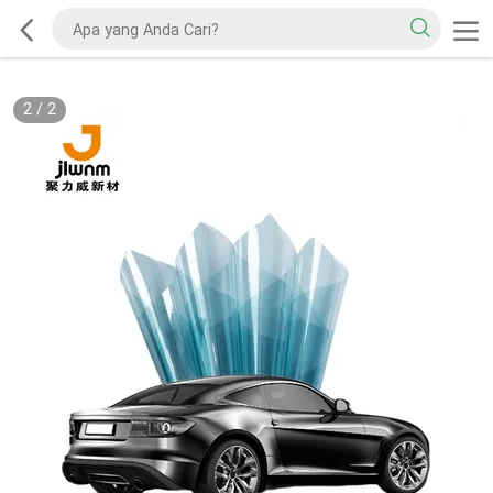
2
/
2