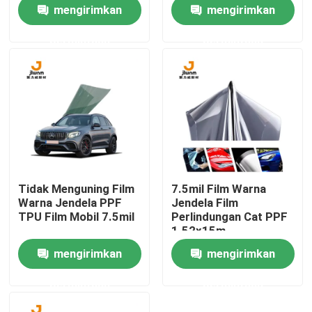
Mobil Wrap 7.5mil
mengirimkan
mengirimkan
permintaan
permintaan
Produk
Film PPF TPU
Film Mobil TPU
Film Perlindungan Cat TPU
Tidak Menguning Film
7.5mil Film Warna
Warna Jendela PPF
Jendela Film
Film Warna Jendela
TPU Film Mobil 7.5mil
Perlindungan Cat PPF
1.52x15m
mengirimkan
mengirimkan
Kaca Film Anti Pecah
permintaan
permintaan
Film Perlindungan PPF