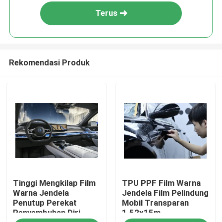
Terus
Rekomendasi Produk
Rumah
Tinggi Mengkilap Film
TPU PPF Film Warna
Tentang kita
Warna Jendela
Jendela Film Pelindung
Penutup Perekat
Mobil Transparan
Penyembuhan Diri
1.52x15m
Kontak