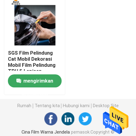
Rol Film PPF
Bungkus Mobil PPF
SGS Film Pelindung
Film Perubahan Warna Mobil
Cat Mobil Dekorasi
Mobil Film Pelindung
TPU 5 Lapisan
Film Pembungkus Mobil
mengirimkan
Film Warna Lampu Depan
permintaan
Rumah
Tentang kita
Hubungi kami
Desktop Site
Film Atap Panorama
Film Insulasi Bangunan
Cina Film Warna Jendela
pemasok.Copyright ©