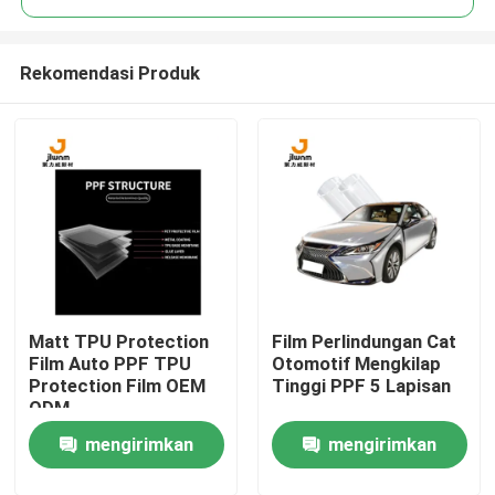
Rekomendasi Produk
Matt TPU Protection
Film Perlindungan Cat
Rumah
Film Auto PPF TPU
Otomotif Mengkilap
Protection Film OEM
Tinggi PPF 5 Lapisan
ODM
Produk
mengirimkan
mengirimkan
Tentang kita
permintaan
permintaan