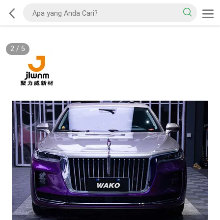
2
/
5