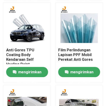
Wisata pabrik
Kontrol kualitas
Hubungi kami
Anti Gores TPU
Film Perlindungan
Coating Body
Lapisan PPF Mobil
Berita
Kendaraan Self
Perekat Anti Gores
Healing Paint
Protection Film
mengirimkan
mengirimkan
Semua Kasus
permintaan
permintaan
VR
Film PPF TPU