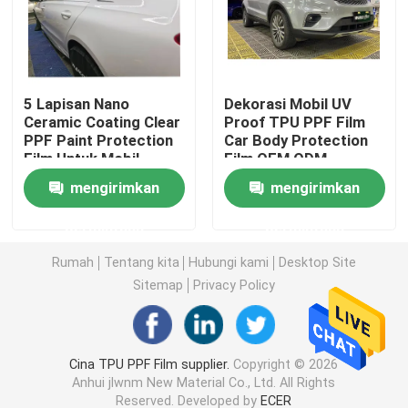
Film Mobil TPU
5 Lapisan Nano
Dekorasi Mobil UV
Film Perlindungan Cat TPU
Ceramic Coating Clear
Proof TPU PPF Film
PPF Paint Protection
Car Body Protection
Film Untuk Mobil
Film OEM ODM
Film Warna Jendela
mengirimkan
mengirimkan
Kaca Film Anti Pecah
permintaan
permintaan
Rumah
Tentang kita
Hubungi kami
Desktop Site
Film Perlindungan PPF
Sitemap
Privacy Policy
Rol Film PPF
Cina TPU PPF Film supplier.
Copyright © 2026
Anhui jlwnm New Material Co., Ltd. All Rights
Bungkus Mobil PPF
Reserved. Developed by
ECER