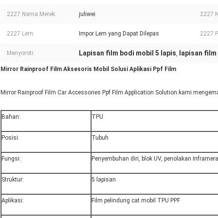
2227 Nama Merek:
juliwei
2227 
2227 Lem:
Impor Lem yang Dapat Dilepas
2227 
Lapisan film bodi mobil 5 lapis
lapisan fil
Menyoroti:
,
Mirror Rainproof Film Aksesoris Mobil Solusi Aplikasi Ppf Film
Mirror Rainproof Film Car Accessories Ppf Film Application Solution.kami mengema
Bahan:
TPU
Posisi:
Tubuh
Fungsi:
Penyembuhan diri, blok UV, penolakan Inframerah
Struktur:
5 lapisan
Aplikasi:
Film pelindung cat mobil TPU PPF