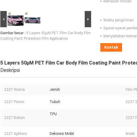
Kemasan rincian:
Waktu pengiriman:
Syarat-syarat pemb
Gambar besar :
5 Layers 50μM PET Film Car Body Film
Menyediakan kema
Coating Paint Protection Film Application
Kontak
5 Layers 50μM PET Film Car Body Film Coating Paint Protec
Deskripsi
2227 Warna:
Jernih
Film P
2227 Posisi:
Tubuh
2227 S
TPU
2227 Bahan:
2227 F
2227 Aplikasi:
Dekorasi Mobil
break: