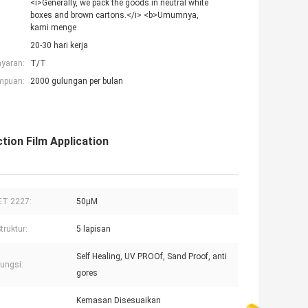
<i>Generally, we pack the goods in neutral white
boxes and brown cartons.</i> <b>Umumnya,
kami menge
20-30 hari kerja
ayaran:
T/T
mpuan:
2000 gulungan per bulan
tion Film Application
ET 2227:
50μM
truktur:
5 lapisan
Self Healing, UV PROOf, Sand Proof, anti
ungsi:
gores
Kemasan Disesuaikan