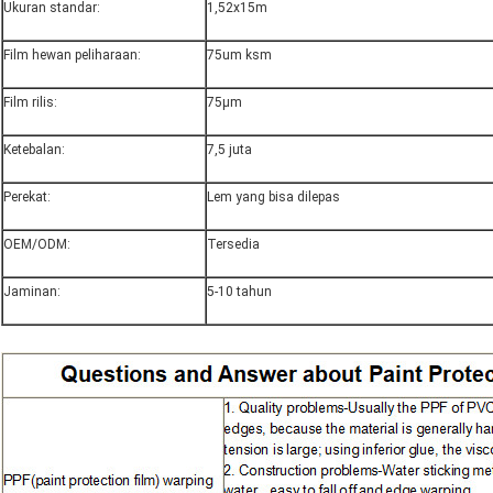
Ukuran standar:
1,52x15m
Film hewan peliharaan:
75um ksm
Film rilis:
75μm
Ketebalan:
7,5 juta
Perekat:
Lem yang bisa dilepas
OEM/ODM:
Tersedia
Jaminan:
5-10 tahun