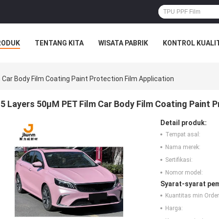
RODUK
TENTANG KITA
WISATA PABRIK
KONTROL KUALI
Car Body Film Coating Paint Protection Film Application
5 Layers 50μM PET Film Car Body Film Coating Paint P
Detail produk:
Tempat asal:
Nama merek:
Sertifikasi:
Nomor model:
Syarat-syarat pe
Kuantitas min Order
Harga: