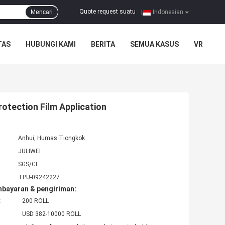
Quote request suatu
Mencari
|
Indonesian
TAS
HUBUNGI KAMI
BERITA
SEMUA KASUS
VR
rotection Film Application
Anhui, Humas Tiongkok
JULIWEI
SGS/CE
TPU-09242227
mbayaran & pengiriman:
:
200 ROLL
USD 382-10000 ROLL