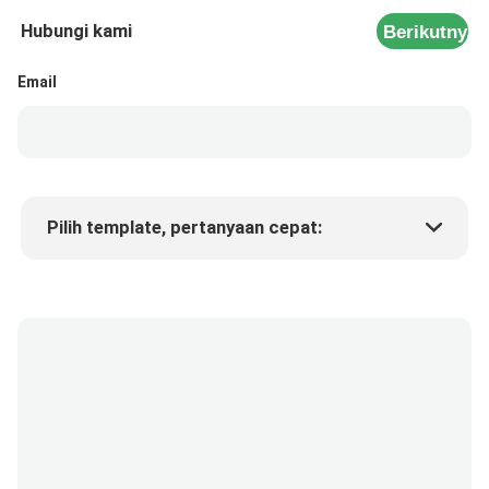
Hubungi kami
Berikutnya
Email
Pilih template, pertanyaan cepat:
Harga produk
Min.order quantity
Minta sampel
Keterangan lebih lanjut