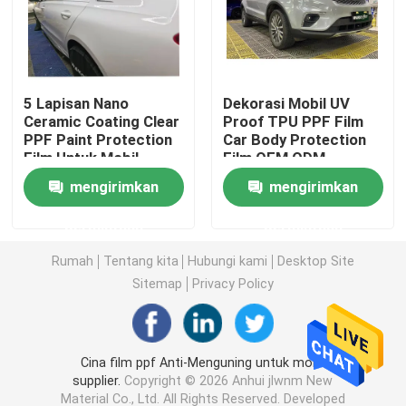
Film Mobil TPU
5 Lapisan Nano
Dekorasi Mobil UV
Film Perlindungan Cat TPU
Ceramic Coating Clear
Proof TPU PPF Film
PPF Paint Protection
Car Body Protection
Film Untuk Mobil
Film OEM ODM
Film Warna Jendela
mengirimkan
mengirimkan
Kaca Film Anti Pecah
permintaan
permintaan
Rumah
Tentang kita
Hubungi kami
Desktop Site
Film Perlindungan PPF
Sitemap
Privacy Policy
Rol Film PPF
Cina film ppf Anti-Menguning untuk mobil
supplier.
Copyright © 2026 Anhui jlwnm New
Bungkus Mobil PPF
Material Co., Ltd. All Rights Reserved. Developed