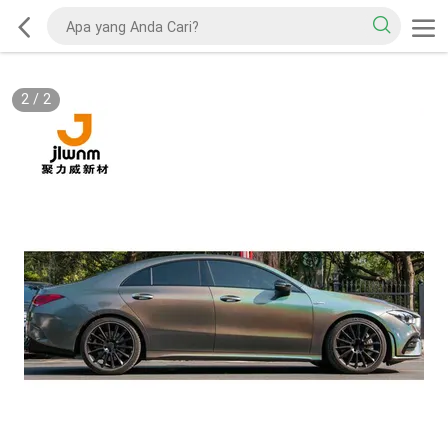
2
/
2