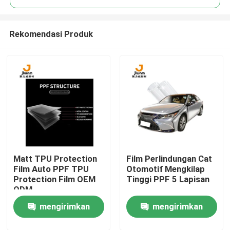
Rekomendasi Produk
Matt TPU Protection
Film Perlindungan Cat
Rumah
Film Auto PPF TPU
Otomotif Mengkilap
Protection Film OEM
Tinggi PPF 5 Lapisan
ODM
Produk
mengirimkan
mengirimkan
Tentang kita
permintaan
permintaan