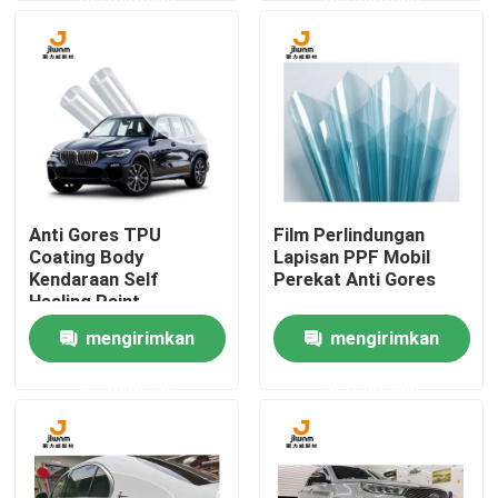
Wisata pabrik
Kontrol kualitas
Hubungi kami
Anti Gores TPU
Film Perlindungan
Coating Body
Lapisan PPF Mobil
Berita
Kendaraan Self
Perekat Anti Gores
Healing Paint
Protection Film
mengirimkan
mengirimkan
Semua Kasus
permintaan
permintaan
VR
Film PPF TPU