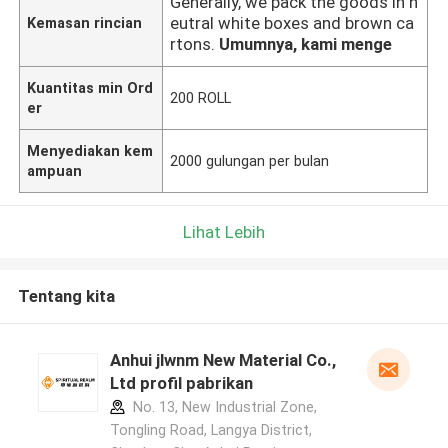
Generally, we pack the goods in n
eutral white boxes and brown ca
Kemasan rincian
rtons.
Umumnya, kami menge
Kuantitas min Ord
200 ROLL
er
Menyediakan kem
2000 gulungan per bulan
ampuan
Lihat Lebih
Tentang kita
Anhui jlwnm New Material Co.,
Ltd profil pabrikan
No. 13, New Industrial Zone,
Tongling Road, Langya District,