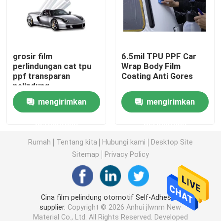
Film Mobil TPU
grosir film
6.5mil TPU PPF Car
Film Perlindungan Cat TPU
perlindungan cat tpu
Wrap Body Film
ppf transparan
Coating Anti Gores
pelindung
Film Warna Jendela
pembungkus Lapisan
mengirimkan
mengirimkan
Tubuh Film Pelindung
Mobil
Kaca Film Anti Pecah
permintaan
permintaan
Rumah
Tentang kita
Hubungi kami
Desktop Site
Film Perlindungan PPF
Sitemap
Privacy Policy
Rol Film PPF
Cina film pelindung otomotif Self-Adhesive
supplier.
Copyright © 2026 Anhui jlwnm New
Bungkus Mobil PPF
Material Co., Ltd. All Rights Reserved. Developed