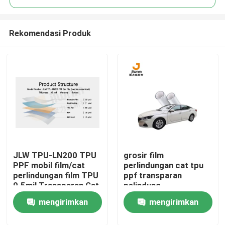
Rekomendasi Produk
JLW TPU-LN200 TPU
grosir film
Rumah
PPF mobil film/cat
perlindungan cat tpu
perlindungan film TPU
ppf transparan
9.5mil Transparan Cat
pelindung
Produk
mobil Film Pelindung
pembungkus Lapisan
mengirimkan
mengirimkan
dapat disesuaikan
Tubuh Film Pelindung
Mobil
Tentang kita
permintaan
permintaan