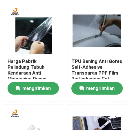
Wisata pabrik
Kontrol kualitas
Hubungi kami
Harga Pabrik
TPU Bening Anti Gores
Pelindung Tubuh
Self-Adhesive
Berita
Kendaraan Anti
Transparan PPF Film
Menguning Panas
Perlindungan Cat
Perbaikan Perekat Cat
Mobil
mengirimkan
mengirimkan
Semua Kasus
Mobil Film
Perlindungan TPU PPF
permintaan
permintaan
VR
Film PPF TPU