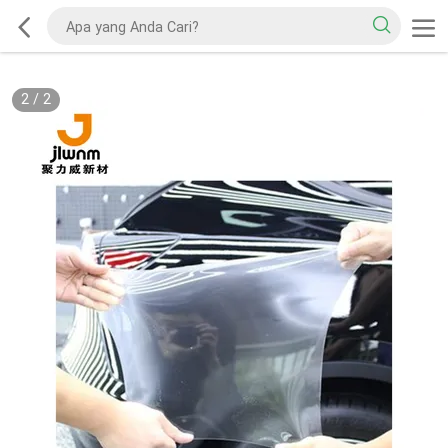
2
/
2