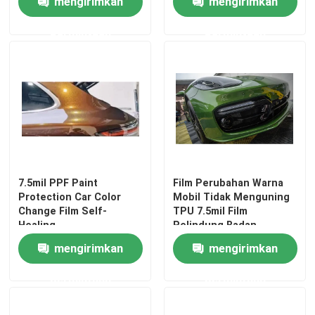
mengirimkan
mengirimkan
permintaan
permintaan
7.5mil PPF Paint
Film Perubahan Warna
Protection Car Color
Mobil Tidak Menguning
Change Film Self-
TPU 7.5mil Film
Healing
Pelindung Badan
Kendaraan
mengirimkan
mengirimkan
permintaan
permintaan